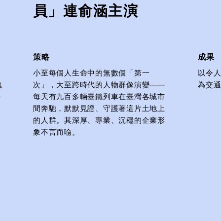
員」連俞涵主演
​策略​
成果
？
小至每個人生命中的無數個「第一
以令
流
次」，大至跨時代的人物群像演變——
為交
去
每天有九百多輛臺鐵列車在臺灣各城市
間奔馳，默默見證、守護著這片土地上
的人群。其深厚、專業、沉穩的企業形
象不言而喻。