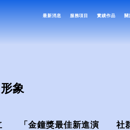
最新消息
服務項目
實績作品
關
司形象
立
「金鐘獎最佳新進演
社